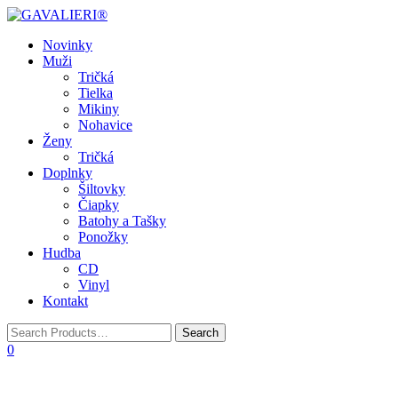
Toggle
Novinky
navigation
Muži
Tričká
Tielka
Mikiny
Nohavice
Ženy
Tričká
Doplnky
Šiltovky
Čiapky
Batohy a Tašky
Ponožky
Hudba
CD
Vinyl
Kontakt
0