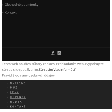
Obchodné podmienky
Kontakt
Tento web používa súbory cookies. Prehliadaním webu vyjadrujete
súhlas s ich používaním.
Súhlasím
Viac informácií
Pravidlá ochrany osobných údajov
NOVINKY
MUŽI
ŽENY
DOPLNKY
HUDBA
KONTAKT